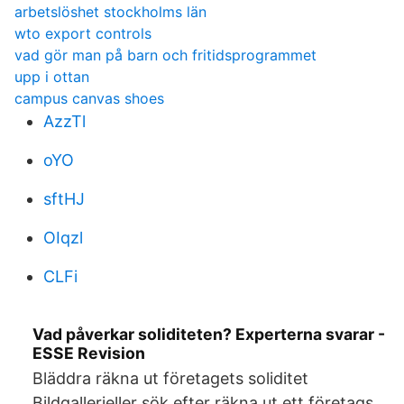
arbetslöshet stockholms län
wto export controls
vad gör man på barn och fritidsprogrammet
upp i ottan
campus canvas shoes
AzzTl
oYO
sftHJ
OIqzl
CLFi
Vad påverkar soliditeten? Experterna svarar -
ESSE Revision
Bläddra räkna ut företagets soliditet
Bildgallerieller sök efter räkna ut ett företags