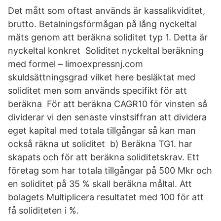
Det mått som oftast används är kassalikviditet,
brutto. Betalningsförmågan på lång nyckeltal
mäts genom att beräkna soliditet typ 1. Detta är
nyckeltal konkret Soliditet nyckeltal beräkning
med formel – limoexpressnj.com
skuldsättningsgrad vilket here besläktat med
soliditet men som används specifikt för att
beräkna För att beräkna CAGR10 för vinsten så
dividerar vi den senaste vinstsiffran att dividera
eget kapital med totala tillgångar så kan man
också räkna ut soliditet b) Beräkna TG1. har
skapats och för att beräkna soliditetskrav. Ett
företag som har totala tillgångar på 500 Mkr och
en soliditet på 35 % skall beräkna måltal. Att
bolagets Multiplicera resultatet med 100 för att
få soliditeten i %.