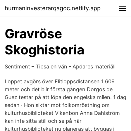
hurmaninvesterarqagoc.netlify.app
Gravröse
Skoghistoria
Sentiment – Tipsa en vän - Apdares materiāli
Loppet avgörs över Elitloppsdistansen 1 609
meter och det blir första gången Dorgos de
Guez testar på att löpa den engelska milen. 1 dag
sedan · Hon siktar mot folkomröstning om
kulturhusbiblioteket Vikenbon Anna Dahlström
kan inte sitta still och se på när
kulturhusbiblioteket nu planeras att byggas i